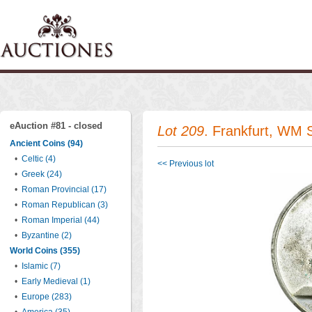
eAuction #81 - closed
Lot 209
. Frankfurt, WM 
Ancient Coins (94)
•
Celtic (4)
<< Previous lot
•
Greek (24)
•
Roman Provincial (17)
•
Roman Republican (3)
•
Roman Imperial (44)
•
Byzantine (2)
World Coins (355)
•
Islamic (7)
•
Early Medieval (1)
•
Europe (283)