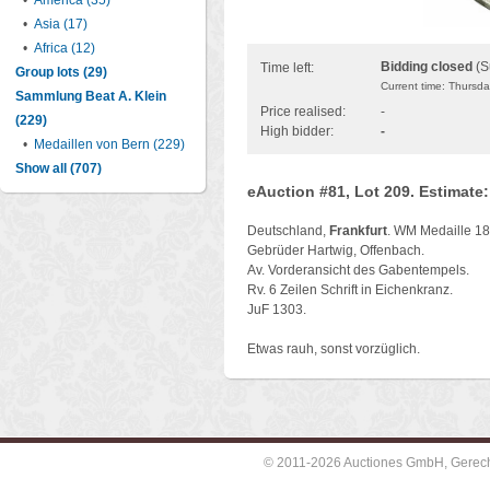
•
America (35)
•
Asia (17)
•
Africa (12)
Bidding closed
(S
Time left:
Group lots (29)
Current time: Thursd
Sammlung Beat A. Klein
Price realised:
-
(229)
High bidder:
-
•
Medaillen von Bern (229)
Show all (707)
eAuction #81, Lot 209. Estimate
Deutschland,
Frankfurt
. WM Medaille 18
Gebrüder Hartwig, Offenbach.
Av. Vorderansicht des Gabentempels.
Rv. 6 Zeilen Schrift in Eichenkranz.
JuF 1303.
Etwas rauh, sonst vorzüglich.
© 2011-2026 Auctiones GmbH, Gerechti